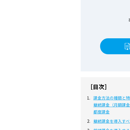
［目次］
課金方法の種類と特
継続課金（月額課金
都度課金
継続課金を導入すべ