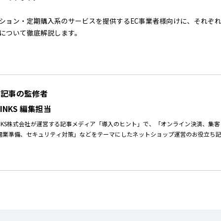
ション・定期購入系のサービスを提供するEC事業者様向けに、それぞ
について徹底解説します。
の記事の監修者
.LINKS 編集担当
.LINKS株式会社が運営する記事メディア「導入のヒント」で、「オンライン決済、集
開業準備、セキュリティ対策」などをテーマにしたネットショップ運営のお役立ち
に合わせて、クレジットカード決済、コンビニ決済、銀行振込、キャリア決済等様々
意しております。決済代行ならSP.LINKSにおまかせください。