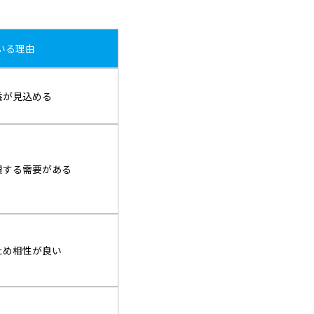
いる理由
益が見込める
費する需要がある
ため相性が良い