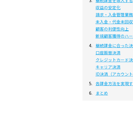
継続課金を導入する
収益の安定化
請求・入金管理業務
未入金・代金未回収
顧客の利便性向上
新規顧客獲得のハー
継続課金に合った決
口座振替決済
クレジットカード決
キャリア決済
ID決済（アカウン
各課金方法を実現す
まとめ