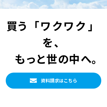
買
う
「ワ
ク
ワ
ク」
を
、
も
っ
と
世
の
中
へ
。
資料請求はこちら