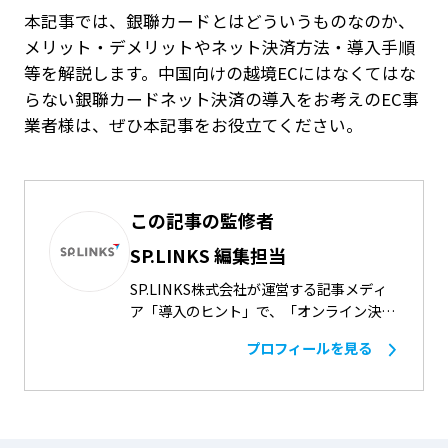
本記事では、銀聯カードとはどういうものなのか、
メリット・デメリットやネット決済方法・導入手順
等を解説します。中国向けの越境ECにはなくてはな
らない銀聯カードネット決済の導入をお考えのEC事
業者様は、ぜひ本記事をお役立てください。
この記事の監修者
SP.LINKS 編集担当
SP.LINKS株式会社が運営する記事メディ
ア「導入のヒント」で、「オンライン決
済、集客・販売促進、ECサイト構築・開
プロフィールを見る
業準備、セキュリティ対策」などをテーマ
にしたネットショップ運営のお役立ち記事
を担当。事業者様のニーズに合わせて、ク
レジットカード決済、コンビニ決済、銀行
振込、キャリア決済等様々な決済ソリュー