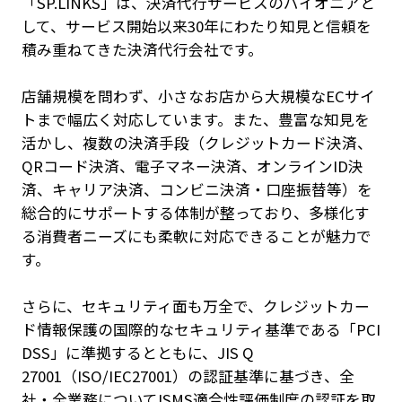
「SP.LINKS」は、決済代行サービスのパイオニアと
して、サービス開始以来30年にわたり知見と信頼を
積み重ねてきた決済代行会社です。
店舗規模を問わず、小さなお店から大規模なECサイ
トまで幅広く対応しています。また、豊富な知見を
活かし、複数の決済手段（クレジットカード決済、
QRコード決済、電子マネー決済、オンラインID決
済、キャリア決済、コンビニ決済・口座振替等）を
総合的にサポートする体制が整っており、多様化す
る消費者ニーズにも柔軟に対応できることが魅力で
す。
さらに、セキュリティ面も万全で、クレジットカー
ド情報保護の国際的なセキュリティ基準である「PCI
DSS」に準拠するとともに、JIS Q
27001（ISO/IEC27001）の認証基準に基づき、全
社・全業務についてISMS適合性評価制度の認証を取