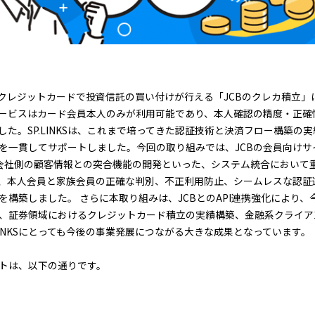
がクレジットカードで投資信託の買い付けが行える「JCBのクレカ積立
ービスはカード会員本人のみが利用可能であり、本人確認の精度・正確
した。SP.LINKSは、これまで培ってきた認証技術と決済フロー構築の
を一貫してサポートしました。今回の取り組みでは、JCBの会員向けサイ
券会社側の顧客情報との突合機能の開発といった、システム統合において
、本人会員と家族会員の正確な判別、不正利用防止、シームレスな認証
を構築しました。 さらに本取り組みは、JCBとのAPI連携強化により
、証券領域におけるクレジットカード積立の実績構築、金融系クライア
LINKSにとっても今後の事業発展につながる大きな成果となっています。
トは、以下の通りです。