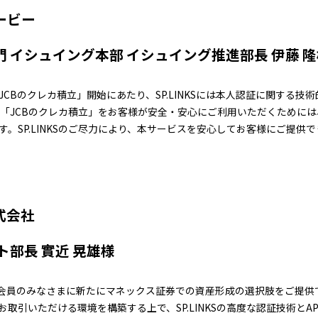
ービー
 イシュイング本部 イシュイング推進部長 伊藤 
CBのクレカ積立」開始にあたり、SP.LINKSには本人認証に関する技
 「JCBのクレカ積立」をお客様が安全・安心にご利用いただくために
す。SP.LINKSのご尽力により、本サービスを安心してお客様にご提供
式会社
ト部長 實近 晃雄様
B会員のみなさまに新たにマネックス証券での資産形成の選択肢をご提供
取引いただける環境を構築する上で、SP.LINKSの高度な認証技術とA